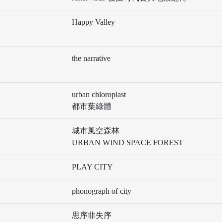
Happy Valley
the narrative
urban chloroplast
都市葉綠體
城市風空森林
URBAN WIND SPACE FOREST
PLAY CITY
phonograph of city
思序非失序