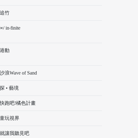
追竹
∞/ in‧finite
港動
沙浪Wave of Sand
探 • 藝境
快跑吧!橘色計畫
童玩視界
就讓我聽見吧