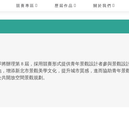
競 賽 專 區
歷 屆 作 品
關 於 我 們
年即將辦理第 8 屆，採用競賽形式提供青年景觀設計者參與景觀
地，增添新北市景觀美學文化，提升城市質感，進而協助青年景
公共開放空間景觀規劃。